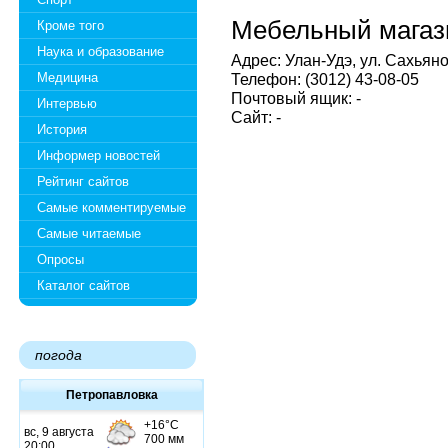
Мебельный магаз
Кроме того
Наука и образование
Адрес: Улан-Удэ, ул. Сахьяно
Медицина
Телефон: (3012) 43-08-05
Почтовый ящик: -
Интервью
Сайт: -
История
Информер новостей
Рейтинг сайтов
Самые комментируемые
Самые читаемые
Опросы
Каталог сайтов
погода
Петропавловка