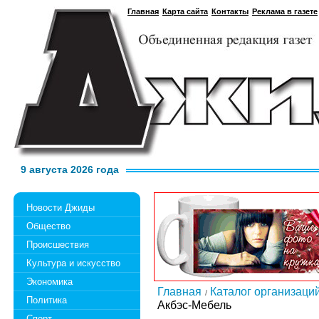
Главная
Карта сайта
Контакты
Реклама в газете
9 августа 2026 года
Новости Джиды
Общество
Происшествия
Культура и искусство
Экономика
Главная
Каталог организаци
Политика
Акбэс-Мебель
Спорт