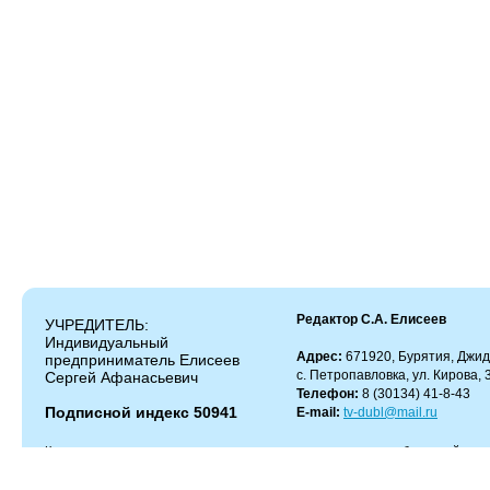
Редактор С.А. Елисеев
УЧРЕДИТЕЛЬ:
Индивидуальный
Адрес:
671920, Бурятия, Джид
предприниматель Елисеев
с. Петропавловка, ул. Кирова, 
Сергей Афанасьевич
Телефон:
8 (30134) 41-8-43
Подписной индекс 50941
E-mail:
tv-dubl@mail.ru
Копирование и цитирование материалов разрешено только с работающей гипер
Администрация сайта не несет ответственности за содержание комментариев.
Администрация может не разделять мнение автора и не несет ответственности