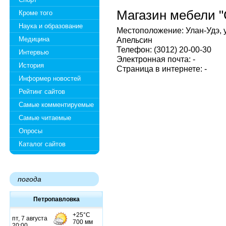
Магазин мебели 
Кроме того
Наука и образование
Местоположение: Улан-Удэ, у
Медицина
Апельсин
Телефон: (3012) 20-00-30
Интервью
Электронная почта: -
История
Страница в интернете: -
Информер новостей
Рейтинг сайтов
Самые комментируемые
Самые читаемые
Опросы
Каталог сайтов
погода
Петропавловка