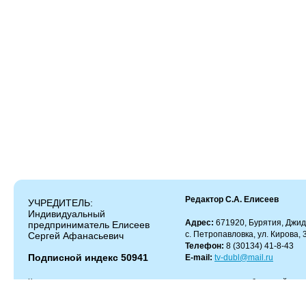
Редактор С.А. Елисеев
УЧРЕДИТЕЛЬ:
Индивидуальный
Адрес:
671920, Бурятия, Джид
предприниматель Елисеев
с. Петропавловка, ул. Кирова, 
Сергей Афанасьевич
Телефон:
8 (30134) 41-8-43
Подписной индекс 50941
E-mail:
tv-dubl@mail.ru
Копирование и цитирование материалов разрешено только с работающей гипер
Администрация сайта не несет ответственности за содержание комментариев.
Администрация может не разделять мнение автора и не несет ответственности