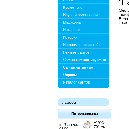
"П
Кроме того
Место
Телеф
Наука и образование
E-mail
Медицина
Сайт:
Интервью
История
Информер новостей
Рейтинг сайтов
Самые комментируемые
Самые читаемые
Опросы
Каталог сайтов
погода
Петропавловка