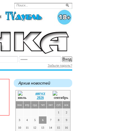
Забыли пароль?
Архив новостей
август
2026
пон
втр
срд
чет
пят
суб
вск
1
2
3
4
5
6
7
8
9
10
11
12
13
14
15
16