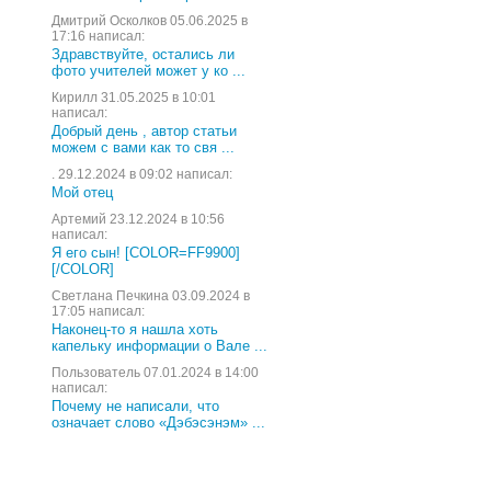
Дмитрий Осколков 05.06.2025 в
17:16 написал:
Здравствуйте, остались ли
фото учителей может у ко ...
Кирилл 31.05.2025 в 10:01
написал:
Добрый день , автор статьи
можем с вами как то свя ...
. 29.12.2024 в 09:02 написал:
Мой отец
Артемий 23.12.2024 в 10:56
написал:
Я его сын! [COLOR=FF9900]
[/COLOR]
Светлана Печкина 03.09.2024 в
17:05 написал:
Наконец-то я нашла хоть
капельку информации о Вале ...
Пользователь 07.01.2024 в 14:00
написал:
Почему не написали, что
означает слово «Дэбэсэнэм» ...