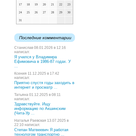
17
18
19
20
21
22
23
24
25
26
27
28
29
30
31
Последние комментарии
Станислав 08.01.2026 в 12:16
написал:
Я учился у Владимира
Ефимовича в 1986-87 годах. У
...
Ксения 11.12.2025 в 17:42
написал:
Приятно спустя годы заходить в
интернет и просматр ...
Татьяна 01.12.2025 в 08:11
написал:
Здравствуйте. Ищу
информацию по Акшинским
(Чита-Ур ...
Наталья Раевская 13.07.2025 в
22:10 написал:
Степан Матвеевич Я работая
технологом транспортно ...