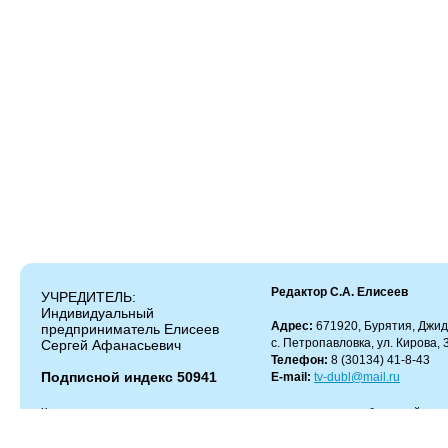
Редактор С.А. Елисеев
УЧРЕДИТЕЛЬ:
Индивидуальный
Адрес:
671920, Бурятия, Джид
предприниматель Елисеев
с. Петропавловка, ул. Кирова, 
Сергей Афанасьевич
Телефон:
8 (30134) 41-8-43
Подписной индекс 50941
E-mail:
tv-dubl@mail.ru
Копирование и цитирование материалов разрешено только с работающей гипер
Администрация сайта не несет ответственности за содержание комментариев.
Администрация может не разделять мнение автора и не несет ответственности