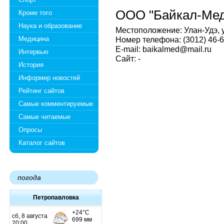
ООО "Байкал-Мед
Кроме того
Наука и образование
Местоположение: Улан-Удэ, 
Медицина
Номер телефона: (3012) 46-6
E-mail: baikalmed@mail.ru
Интервью
Сайт: -
История
Информер новостей
Рейтинг сайтов
Самые комментируемые
Самые читаемые
Опросы
Каталог сайтов
погода
Петропавловка