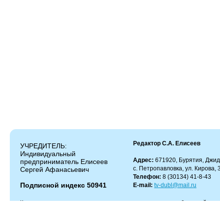
Редактор С.А. Елисеев
УЧРЕДИТЕЛЬ:
Индивидуальный
Адрес:
671920, Бурятия, Джид
предприниматель Елисеев
с. Петропавловка, ул. Кирова, 
Сергей Афанасьевич
Телефон:
8 (30134) 41-8-43
Подписной индекс 50941
E-mail:
tv-dubl@mail.ru
Копирование и цитирование материалов разрешено только с работающей гипер
Администрация сайта не несет ответственности за содержание комментариев.
Администрация может не разделять мнение автора и не несет ответственности