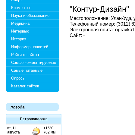
"Контур-Дизайн"
Кроме того
Наука и образование
Местоположение: Улан-Удэ, у
Медицина
Телефонный номер: (3012) 6
Электронная почта: opravka1
Интервью
Сайт: -
История
Информер новостей
Рейтинг сайтов
Самые комментируемые
Самые читаемые
Опросы
Каталог сайтов
погода
Петропавловка