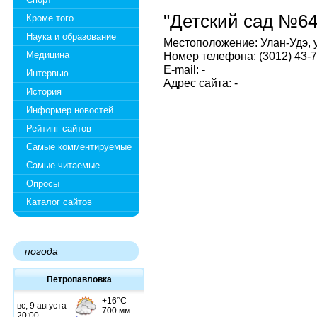
"Детский сад №64
Кроме того
Наука и образование
Местоположение: Улан-Удэ, 
Медицина
Номер телефона: (3012) 43-7
E-mail: -
Интервью
Адрес сайта: -
История
Информер новостей
Рейтинг сайтов
Самые комментируемые
Самые читаемые
Опросы
Каталог сайтов
погода
Петропавловка