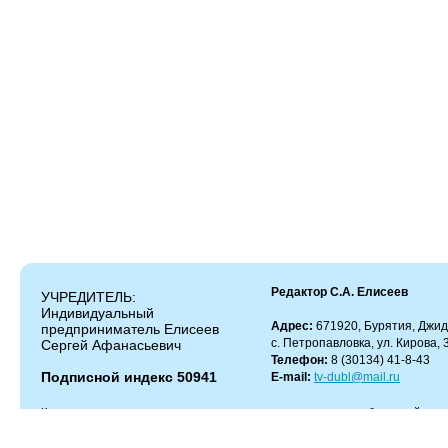
Редактор С.А. Елисеев
УЧРЕДИТЕЛЬ:
Индивидуальный
Адрес:
671920, Бурятия, Джид
предприниматель Елисеев
с. Петропавловка, ул. Кирова, 
Сергей Афанасьевич
Телефон:
8 (30134) 41-8-43
Подписной индекс 50941
E-mail:
tv-dubl@mail.ru
Копирование и цитирование материалов разрешено только с работающей гипер
Администрация сайта не несет ответственности за содержание комментариев.
Администрация может не разделять мнение автора и не несет ответственности