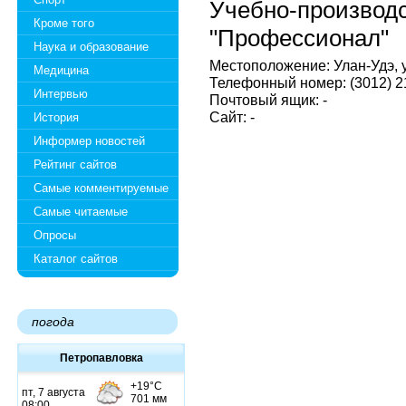
Учебно-производ
Кроме того
"Профессионал"
Наука и образование
Местоположение: Улан-Удэ, у
Медицина
Телефонный номер: (3012) 2
Интервью
Почтовый ящик: -
Сайт: -
История
Информер новостей
Рейтинг сайтов
Самые комментируемые
Самые читаемые
Опросы
Каталог сайтов
погода
Петропавловка