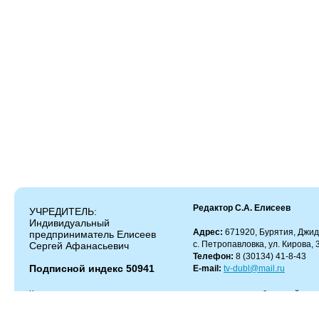
Редактор С.А. Елисеев
УЧРЕДИТЕЛЬ:
Индивидуальный
Адрес:
671920, Бурятия, Джид
предприниматель Елисеев
с. Петропавловка, ул. Кирова, 
Сергей Афанасьевич
Телефон:
8 (30134) 41-8-43
Подписной индекс 50941
E-mail:
tv-dubl@mail.ru
Копирование и цитирование материалов разрешено только с работающей гипер
Администрация сайта не несет ответственности за содержание комментариев.
Администрация может не разделять мнение автора и не несет ответственности