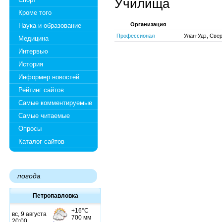
Училища
Кроме того
Организация
Наука и образование
Профессионал
Улан-Удэ, Свер
Медицина
Интервью
История
Информер новостей
Рейтинг сайтов
Самые комментируемые
Самые читаемые
Опросы
Каталог сайтов
погода
Петропавловка