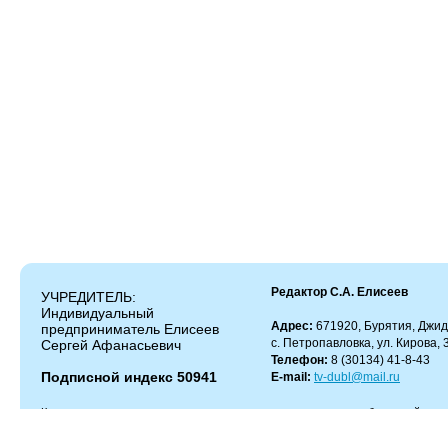
Редактор С.А. Елисеев
УЧРЕДИТЕЛЬ:
Индивидуальный
Адрес:
671920, Бурятия, Джид
предприниматель Елисеев
с. Петропавловка, ул. Кирова, 
Сергей Афанасьевич
Телефон:
8 (30134) 41-8-43
Подписной индекс 50941
E-mail:
tv-dubl@mail.ru
Копирование и цитирование материалов разрешено только с работающей гипер
Администрация сайта не несет ответственности за содержание комментариев.
Администрация может не разделять мнение автора и не несет ответственности