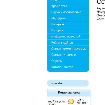
Се
Кроме того
Адрес
Номер
Наука и образование
Элект
Медицина
Сайт
Интервью
История
Информер новостей
Рейтинг сайтов
Самые комментируемые
Самые читаемые
Опросы
Каталог сайтов
погода
Петропавловка