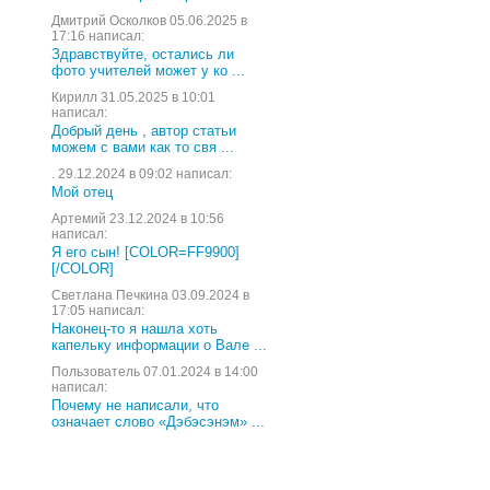
Дмитрий Осколков 05.06.2025 в
17:16 написал:
Здравствуйте, остались ли
фото учителей может у ко ...
Кирилл 31.05.2025 в 10:01
написал:
Добрый день , автор статьи
можем с вами как то свя ...
. 29.12.2024 в 09:02 написал:
Мой отец
Артемий 23.12.2024 в 10:56
написал:
Я его сын! [COLOR=FF9900]
[/COLOR]
Светлана Печкина 03.09.2024 в
17:05 написал:
Наконец-то я нашла хоть
капельку информации о Вале ...
Пользователь 07.01.2024 в 14:00
написал:
Почему не написали, что
означает слово «Дэбэсэнэм» ...