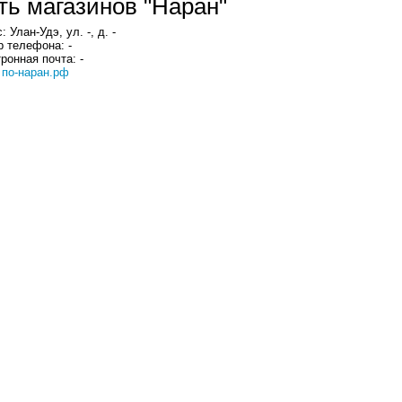
ть магазинов "Наран"
: Улан-Удэ, ул. -, д. -
 телефона: -
ронная почта: -
:
по-наран.рф