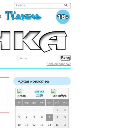
Забыли пароль?
Архив новостей
август
2026
пон
втр
срд
чет
пят
суб
вск
1
2
3
4
5
6
7
8
9
10
11
12
13
14
15
16