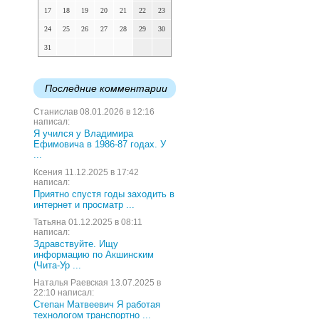
17
18
19
20
21
22
23
24
25
26
27
28
29
30
31
Последние комментарии
Станислав 08.01.2026 в 12:16
написал:
Я учился у Владимира
Ефимовича в 1986-87 годах. У
...
Ксения 11.12.2025 в 17:42
написал:
Приятно спустя годы заходить в
интернет и просматр ...
Татьяна 01.12.2025 в 08:11
написал:
Здравствуйте. Ищу
информацию по Акшинским
(Чита-Ур ...
Наталья Раевская 13.07.2025 в
22:10 написал:
Степан Матвеевич Я работая
технологом транспортно ...