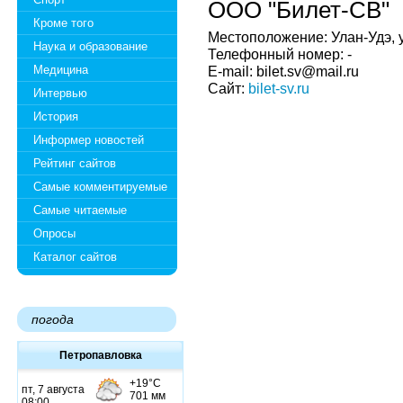
ООО "Билет-СВ"
Кроме того
Местоположение: Улан-Удэ, у
Наука и образование
Телефонный номер: -
Медицина
E-mail: bilet.sv@mail.ru
Сайт:
bilet-sv.ru
Интервью
История
Информер новостей
Рейтинг сайтов
Самые комментируемые
Самые читаемые
Опросы
Каталог сайтов
погода
Петропавловка