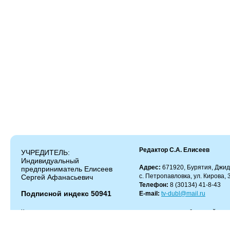
Редактор С.А. Елисеев
УЧРЕДИТЕЛЬ:
Индивидуальный
Адрес:
671920, Бурятия, Джид
предприниматель Елисеев
с. Петропавловка, ул. Кирова, 
Сергей Афанасьевич
Телефон:
8 (30134) 41-8-43
Подписной индекс 50941
E-mail:
tv-dubl@mail.ru
Копирование и цитирование материалов разрешено только с работающей гипер
Администрация сайта не несет ответственности за содержание комментариев.
Администрация может не разделять мнение автора и не несет ответственности