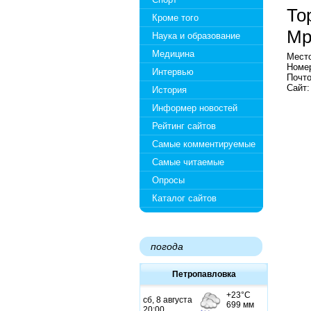
То
Кроме того
Мр
Наука и образование
Медицина
Место
Номер
Интервью
Почто
Сайт
История
Информер новостей
Рейтинг сайтов
Самые комментируемые
Самые читаемые
Опросы
Каталог сайтов
погода
Петропавловка