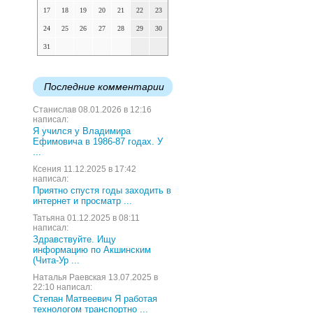
17
18
19
20
21
22
23
24
25
26
27
28
29
30
31
Последние комментарии
Станислав 08.01.2026 в 12:16
написал:
Я учился у Владимира
Ефимовича в 1986-87 годах. У
...
Ксения 11.12.2025 в 17:42
написал:
Приятно спустя годы заходить в
интернет и просматр ...
Татьяна 01.12.2025 в 08:11
написал:
Здравствуйте. Ищу
информацию по Акшинским
(Чита-Ур ...
Наталья Раевская 13.07.2025 в
22:10 написал:
Степан Матвеевич Я работая
технологом транспортно ...