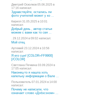
Дмитрий Осколков 05.06.2025 в
17:16 написал:
Здравствуйте, остались ли
фото учителей может у ко ...
Кирилл 31.05.2025 в 10:01
написал:
Добрый день , автор статьи
можем с вами как то свя ...
. 29.12.2024 в 09:02 написал:
Мой отец
Артемий 23.12.2024 в 10:56
написал:
Я его сын! [COLOR=FF9900]
[/COLOR]
Светлана Печкина 03.09.2024 в
17:05 написал:
Наконец-то я нашла хоть
капельку информации о Вале ...
Пользователь 07.01.2024 в 14:00
написал:
Почему не написали, что
означает слово «Дэбэсэнэм» ...