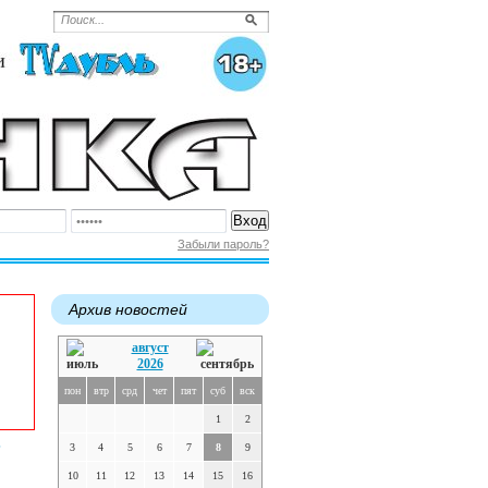
Забыли пароль?
Архив новостей
август
2026
пон
втр
срд
чет
пят
суб
вск
1
2
ь
3
4
5
6
7
8
9
10
11
12
13
14
15
16