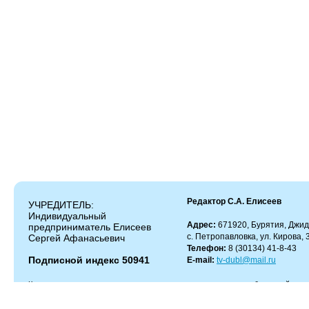
Редактор С.А. Елисеев
УЧРЕДИТЕЛЬ:
Индивидуальный
Адрес:
671920, Бурятия, Джид
предприниматель Елисеев
с. Петропавловка, ул. Кирова, 
Сергей Афанасьевич
Телефон:
8 (30134) 41-8-43
Подписной индекс 50941
E-mail:
tv-dubl@mail.ru
Копирование и цитирование материалов разрешено только с работающей гипер
Администрация сайта не несет ответственности за содержание комментариев.
Администрация может не разделять мнение автора и не несет ответственности