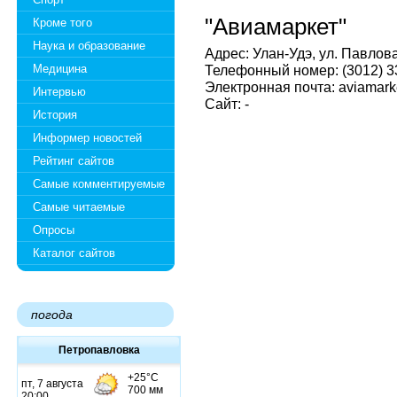
"Авиамаркет"
Кроме того
Наука и образование
Адрес: Улан-Удэ, ул. Павлова
Медицина
Телефонный номер: (3012) 3
Электронная почта: aviamark
Интервью
Сайт: -
История
Информер новостей
Рейтинг сайтов
Самые комментируемые
Самые читаемые
Опросы
Каталог сайтов
погода
Петропавловка