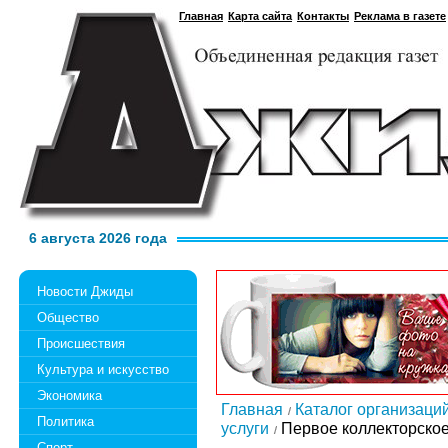
Главная
Карта сайта
Контакты
Реклама в газете
6 августа 2026 года
Новости Джиды
Общество
Происшествия
Культура и искусство
Экономика
Главная
Каталог организаци
Политика
услуги
Первое коллекторское
Спорт