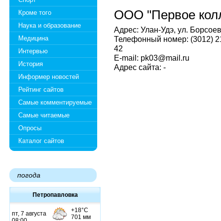
ООО "Первое колл
Кроме того
Наука и образование
Адрес: Улан-Удэ, ул. Борсоева
Медицина
Телефонный номер: (3012) 21-
42
Интервью
E-mail: pk03@mail.ru
История
Адрес сайта: -
Информер новостей
Рейтинг сайтов
Самые комментируемые
Самые читаемые
Опросы
Каталог сайтов
погода
Петропавловка