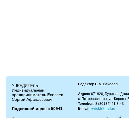
Редактор С.А. Елисеев
УЧРЕДИТЕЛЬ:
Индивидуальный
Адрес:
671920, Бурятия, Джид
предприниматель Елисеев
с. Петропавловка, ул. Кирова, 
Сергей Афанасьевич
Телефон:
8 (30134) 41-8-43
Подписной индекс 50941
E-mail:
tv-dubl@mail.ru
Копирование и цитирование материалов разрешено только с работающей гипер
Администрация сайта не несет ответственности за содержание комментариев.
Администрация может не разделять мнение автора и не несет ответственности