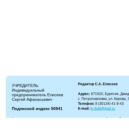
Редактор С.А. Елисеев
УЧРЕДИТЕЛЬ:
Индивидуальный
Адрес:
671920, Бурятия, Джид
предприниматель Елисеев
с. Петропавловка, ул. Кирова, 
Сергей Афанасьевич
Телефон:
8 (30134) 41-8-43
Подписной индекс 50941
E-mail:
tv-dubl@mail.ru
Копирование и цитирование материалов разрешено только с работающей гипер
Администрация сайта не несет ответственности за содержание комментариев.
Администрация может не разделять мнение автора и не несет ответственности