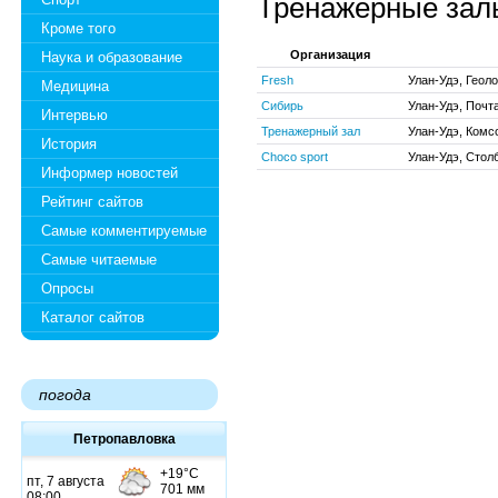
Тренажёрные зал
Кроме того
Организация
Наука и образование
Fresh
Улан-Удэ, Геоло
Медицина
Сибирь
Улан-Удэ, Почта
Интервью
Тренажерный зал
Улан-Удэ, Комс
История
Choco sport
Улан-Удэ, Стол
Информер новостей
Рейтинг сайтов
Самые комментируемые
Самые читаемые
Опросы
Каталог сайтов
погода
Петропавловка