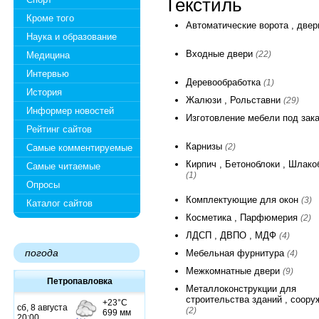
Текстиль
Кроме того
Автоматические ворота , две
Наука и образование
Входные двери
(22)
Медицина
Интервью
Деревообработка
(1)
История
Жалюзи , Рольставни
(29)
Информер новостей
Изготовление мебели под зак
Рейтинг сайтов
Карнизы
(2)
Самые комментируемые
Кирпич , Бетоноблоки , Шлако
Самые читаемые
(1)
Опросы
Комплектующие для окон
(3)
Каталог сайтов
Косметика , Парфюмерия
(2)
ЛДСП , ДВПО , МДФ
(4)
погода
Мебельная фурнитура
(4)
Межкомнатные двери
(9)
Петропавловка
Металлоконструкции для
строительства зданий , соору
(2)