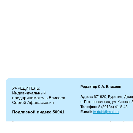
Редактор С.А. Елисеев
УЧРЕДИТЕЛЬ:
Индивидуальный
Адрес:
671920, Бурятия, Джид
предприниматель Елисеев
с. Петропавловка, ул. Кирова, 
Сергей Афанасьевич
Телефон:
8 (30134) 41-8-43
Подписной индекс 50941
E-mail:
tv-dubl@mail.ru
Копирование и цитирование материалов разрешено только с работающей гипер
Администрация сайта не несет ответственности за содержание комментариев.
Администрация может не разделять мнение автора и не несет ответственности