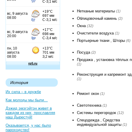
Нетканые материалы
(1)
Облицовочный камень
(2)
Окна
(32)
Очистители воздуха
(1)
Портьерные ткани , Шторы
(6)
Посуда
(2)
Продажа , установка тёплых 
(1)
Реконструкция и капремонт зд
(1)
История
Их сила – в дружбе
Ремонт окон
(1)
Как молоды мы были…
Светотехника
(1)
Дэжид эмэгэйтэн живет в
каждом из них, прославляя
Системы перегородок
(12)
наш Дырестуй!
Спецодежда , Средства
индивидуальной защиты
(1)
Оказывается, у нас было
пароходство!