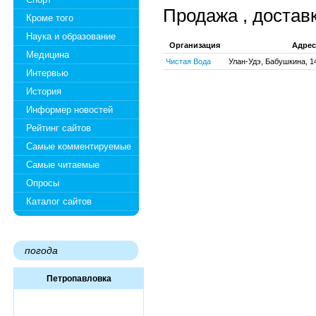
Продажа , достав
Кроме того
Наука и образование
Организация
Адрес
Медицина
Чистая Вода
Улан-Удэ, Бабушкина, 1
Интервью
История
Информер новостей
Рейтинг сайтов
Самые комментируемые
Самые читаемые
Опросы
Каталог сайтов
погода
Петропавловка