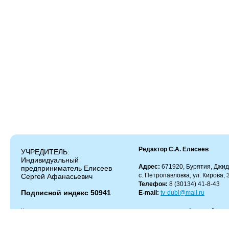
Редактор С.А. Елисеев
УЧРЕДИТЕЛЬ:
Индивидуальный
Адрес:
671920, Бурятия, Джид
предприниматель Елисеев
с. Петропавловка, ул. Кирова, 
Сергей Афанасьевич
Телефон:
8 (30134) 41-8-43
Подписной индекс 50941
E-mail:
tv-dubl@mail.ru
Копирование и цитирование материалов разрешено только с работающей гипер
Администрация сайта не несет ответственности за содержание комментариев.
Администрация может не разделять мнение автора и не несет ответственности