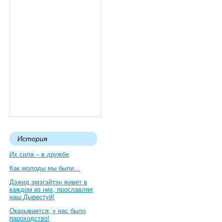
История
Их сила – в дружбе
Как молоды мы были…
Дэжид эмэгэйтэн живет в
каждом из них, прославляя
наш Дырестуй!
Оказывается, у нас было
пароходство!