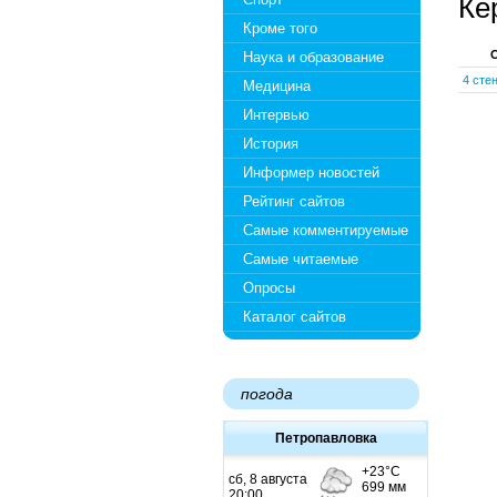
Ке
Кроме того
Наука и образование
4 сте
Медицина
Интервью
История
Информер новостей
Рейтинг сайтов
Самые комментируемые
Самые читаемые
Опросы
Каталог сайтов
погода
Петропавловка