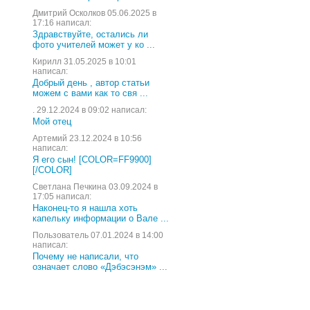
Дмитрий Осколков 05.06.2025 в
17:16 написал:
Здравствуйте, остались ли
фото учителей может у ко ...
Кирилл 31.05.2025 в 10:01
написал:
Добрый день , автор статьи
можем с вами как то свя ...
. 29.12.2024 в 09:02 написал:
Мой отец
Артемий 23.12.2024 в 10:56
написал:
Я его сын! [COLOR=FF9900]
[/COLOR]
Светлана Печкина 03.09.2024 в
17:05 написал:
Наконец-то я нашла хоть
капельку информации о Вале ...
Пользователь 07.01.2024 в 14:00
написал:
Почему не написали, что
означает слово «Дэбэсэнэм» ...