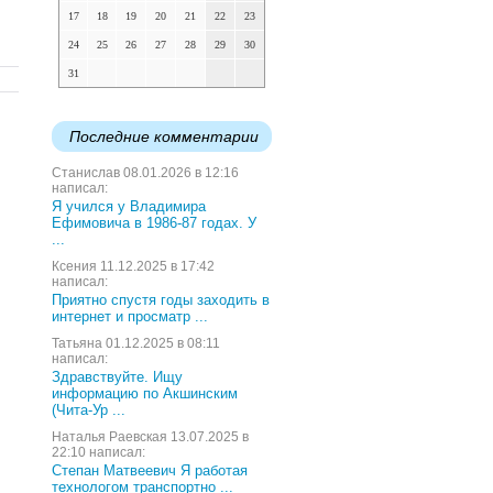
17
18
19
20
21
22
23
24
25
26
27
28
29
30
31
Последние комментарии
Станислав 08.01.2026 в 12:16
написал:
Я учился у Владимира
Ефимовича в 1986-87 годах. У
...
Ксения 11.12.2025 в 17:42
написал:
Приятно спустя годы заходить в
интернет и просматр ...
Татьяна 01.12.2025 в 08:11
написал:
Здравствуйте. Ищу
информацию по Акшинским
(Чита-Ур ...
Наталья Раевская 13.07.2025 в
22:10 написал:
Степан Матвеевич Я работая
технологом транспортно ...