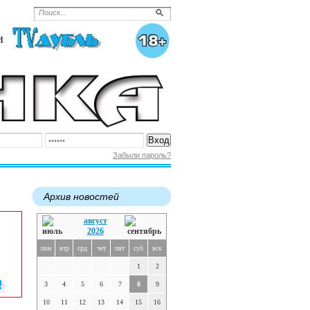
Забыли пароль?
Архив новостей
август
2026
пон
втр
срд
чет
пят
суб
вск
1
2
3
4
5
6
7
8
9
10
11
12
13
14
15
16