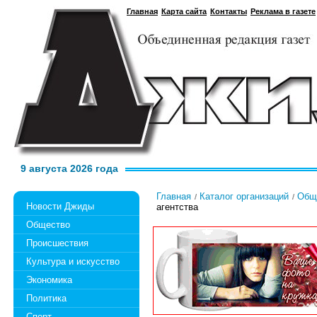
Главная
Карта сайта
Контакты
Реклама в газете
9 августа 2026 года
Главная
Каталог организаций
Общ
Новости Джиды
агентства
Общество
Происшествия
Культура и искусство
Экономика
Политика
Спорт