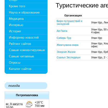
Туристические аг
Кроме того
Наука и образование
Организация
Медицина
Бюро путешествий и
Улан-Удэ, Лен
экскурсий
Интервью
Улан-Удэ, 50 
История
Ая-Ганга
4 офис
Информер новостей
Сибирь-Тур
Улан-Удэ
Рейтинг сайтов
Улан-Удэ, Хо
Жемчужина мира
офис
Самые комментируемые
Энергия Жизни
Улан-Удэ, Ерб
Самые читаемые
Скальп Экспедишн
Улан-Удэ, 2 -
Опросы
Каталог сайтов
погода
Петропавловка