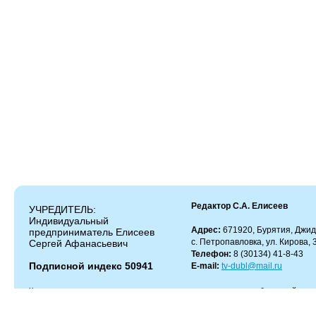
Редактор С.А. Елисеев
УЧРЕДИТЕЛЬ:
Индивидуальный
Адрес:
671920, Бурятия, Джид
предприниматель Елисеев
с. Петропавловка, ул. Кирова, 
Сергей Афанасьевич
Телефон:
8 (30134) 41-8-43
Подписной индекс 50941
E-mail:
tv-dubl@mail.ru
Копирование и цитирование материалов разрешено только с работающей гипер
Администрация сайта не несет ответственности за содержание комментариев.
Администрация может не разделять мнение автора и не несет ответственности