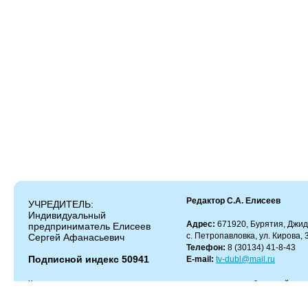
Редактор С.А. Елисеев
УЧРЕДИТЕЛЬ:
Индивидуальный
Адрес:
671920, Бурятия, Джид
предприниматель Елисеев
с. Петропавловка, ул. Кирова, 
Сергей Афанасьевич
Телефон:
8 (30134) 41-8-43
Подписной индекс 50941
E-mail:
tv-dubl@mail.ru
Копирование и цитирование материалов разрешено только с работающей гипер
Администрация сайта не несет ответственности за содержание комментариев.
Администрация может не разделять мнение автора и не несет ответственности