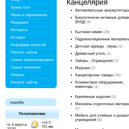
Канцелярия
Кроме того
Автомобильные аккумулятор
Наука и образование
Биологически активные добав
(БАД)
(4)
Медицина
Интервью
Бытовая химия
(26)
История
Гидроизоляционные материа
Информер новостей
Детская одежда , обувь
(1)
Рейтинг сайтов
Древесный уголь
(1)
Самые комментируемые
Заборы , Ограждения
(1)
Самые читаемые
Игрушки
(7)
Опросы
Канцелярские товары
(30)
Каталог сайтов
Клининговое оборудование ,
инвентарь
(1)
Крепёжные изделия
(2)
погода
Магазины отделочных матери
(2)
Петропавловка
Мебель для учебных и дошко
учреждений
(6)