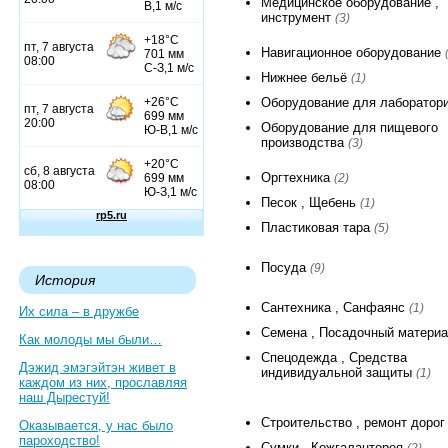
Медицинское оборудование ,
инструмент
(3)
Навигационное оборудование
Нижнее бельё
(1)
Оборудование для лаборатор
Оборудование для пищевого
производства
(3)
Оргтехника
(2)
Песок , Щебень
(1)
Пластиковая тара
(5)
Посуда
(9)
История
Сантехника , Санфаянс
(1)
Их сила – в дружбе
Семена , Посадочный матери
Как молоды мы были…
Спецодежда , Средства
Дэжид эмэгэйтэн живет в
индивидуальной защиты
(1)
каждом из них, прославляя
наш Дырестуй!
Строительство , ремонт доро
Оказывается, у нас было
пароходство!
Сумки , Кожгалантерея
(2)