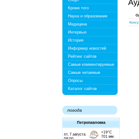
Ау
Кроме того
О
Наука и образование
Консу
Медицина
Интервью
История
Информер новостей
Рейтинг сайтов
Самые комментируемые
Самые читаемые
Опросы
Каталог сайтов
погода
Петропавловка