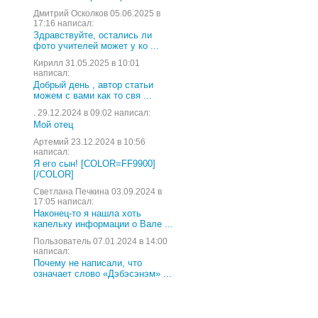
Дмитрий Осколков 05.06.2025 в
17:16 написал:
Здравствуйте, остались ли
фото учителей может у ко ...
Кирилл 31.05.2025 в 10:01
написал:
Добрый день , автор статьи
можем с вами как то свя ...
. 29.12.2024 в 09:02 написал:
Мой отец
Артемий 23.12.2024 в 10:56
написал:
Я его сын! [COLOR=FF9900]
[/COLOR]
Светлана Печкина 03.09.2024 в
17:05 написал:
Наконец-то я нашла хоть
капельку информации о Вале ...
Пользователь 07.01.2024 в 14:00
написал:
Почему не написали, что
означает слово «Дэбэсэнэм» ...