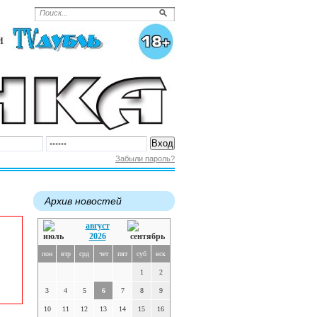
Забыли пароль?
Архив новостей
август
2026
пон
втр
срд
чет
пят
суб
вск
1
2
3
4
5
6
7
8
9
10
11
12
13
14
15
16