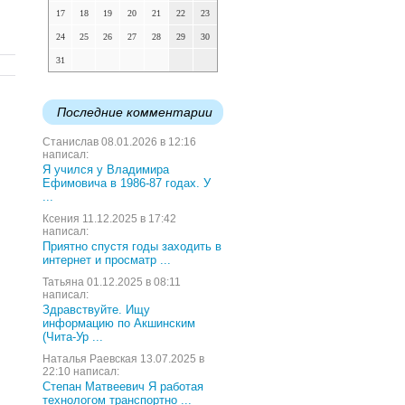
17
18
19
20
21
22
23
24
25
26
27
28
29
30
31
Последние комментарии
Станислав 08.01.2026 в 12:16
написал:
Я учился у Владимира
Ефимовича в 1986-87 годах. У
...
Ксения 11.12.2025 в 17:42
написал:
Приятно спустя годы заходить в
интернет и просматр ...
Татьяна 01.12.2025 в 08:11
написал:
Здравствуйте. Ищу
информацию по Акшинским
(Чита-Ур ...
Наталья Раевская 13.07.2025 в
22:10 написал:
Степан Матвеевич Я работая
технологом транспортно ...