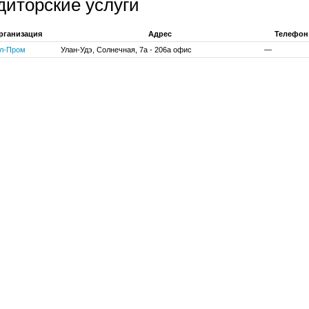
диторские услуги
рганизация
Адрес
Телефон
л-Пром
Улан-Удэ, Солнечная, 7а - 206а офис
—