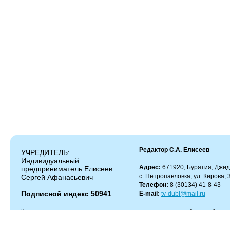
Редактор С.А. Елисеев
УЧРЕДИТЕЛЬ:
Индивидуальный
Адрес:
671920, Бурятия, Джид
предприниматель Елисеев
с. Петропавловка, ул. Кирова, 
Сергей Афанасьевич
Телефон:
8 (30134) 41-8-43
Подписной индекс 50941
E-mail:
tv-dubl@mail.ru
Копирование и цитирование материалов разрешено только с работающей гипер
Администрация сайта не несет ответственности за содержание комментариев.
Администрация может не разделять мнение автора и не несет ответственности