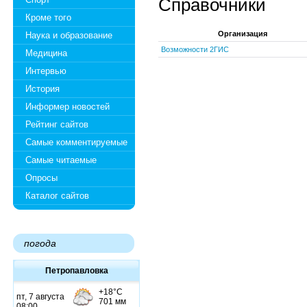
Справочники
Кроме того
Организация
Наука и образование
Возможности 2ГИС
Медицина
Интервью
История
Информер новостей
Рейтинг сайтов
Самые комментируемые
Самые читаемые
Опросы
Каталог сайтов
погода
Петропавловка