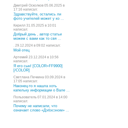
Дмитрий Осколков 05.06.2025 в
17:16 написал:
Здравствуйте, остались ли
фото учителей может у ко ...
Кирилл 31.05.2025 в 10:01
написал:
Добрый день , автор статьи
можем с вами как то свя ...
. 29.12.2024 в 09:02 написал:
Мой отец
Артемий 23.12.2024 в 10:56
написал:
Я его сын! [COLOR=FF9900]
[/COLOR]
Светлана Печкина 03.09.2024 в
17:05 написал:
Наконец-то я нашла хоть
капельку информации о Вале ...
Пользователь 07.01.2024 в 14:00
написал:
Почему не написали, что
означает слово «Дэбэсэнэм» ...