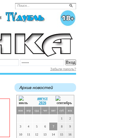
Забыли пароль?
Архив новостей
август
2026
пон
втр
срд
чет
пят
суб
вск
1
2
3
4
5
6
7
8
9
10
11
12
13
14
15
16