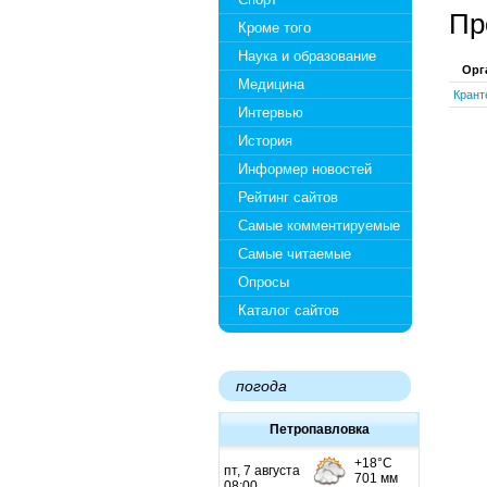
Пр
Кроме того
Наука и образование
Орг
Медицина
Крант
Интервью
История
Информер новостей
Рейтинг сайтов
Самые комментируемые
Самые читаемые
Опросы
Каталог сайтов
погода
Петропавловка