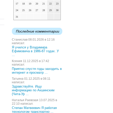
17
18
19
20
21
22
23
24
25
26
27
28
29
30
31
Последние комментарии
Станислав 08.01.2026 в 12:16
написал:
Я учился у Владимира
Ефимовича в 1986-87 годах. У
...
Ксения 11.12.2025 в 17:42
написал:
Приятно спустя годы заходить в
интернет и просматр ...
Татьяна 01.12.2025 в 08:11
написал:
Здравствуйте. Ищу
информацию по Акшинским
(Чита-Ур ...
Наталья Раевская 13.07.2025 в
22:10 написал:
Степан Матвеевич Я работая
технологом транспортно ...