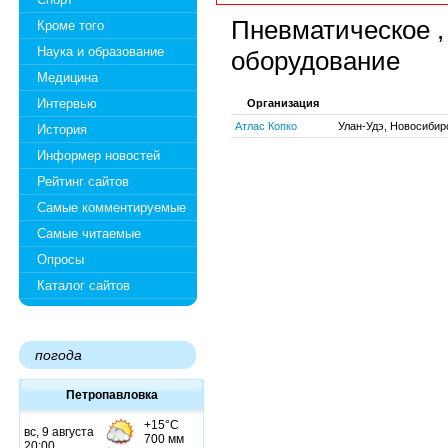
Пневматическое ,
Кроме того
Наука и образование
оборудование
Медицина
Интервью
Организация
Атлас Копко
Улан-Удэ, Новосибир
История
Информер новостей
Рейтинг сайтов
Самые комментируемые
Самые читаемые
Опросы
Каталог сайтов
погода
Петропавловка