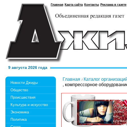
Главная
Карта сайта
Контакты
Реклама в газете
9 августа 2026 года
Главная
Каталог организаци
Новости Джиды
, компрессорное оборудовани
Общество
Происшествия
Культура и искусство
Экономика
Политика
Спорт