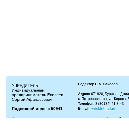
Редактор С.А. Елисеев
УЧРЕДИТЕЛЬ:
Индивидуальный
Адрес:
671920, Бурятия, Джид
предприниматель Елисеев
с. Петропавловка, ул. Кирова, 
Сергей Афанасьевич
Телефон:
8 (30134) 41-8-43
Подписной индекс 50941
E-mail:
tv-dubl@mail.ru
Копирование и цитирование материалов разрешено только с работающей гипер
Администрация сайта не несет ответственности за содержание комментариев.
Администрация может не разделять мнение автора и не несет ответственности