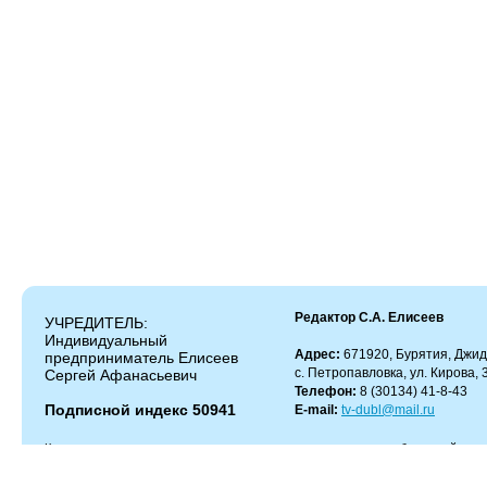
Редактор С.А. Елисеев
УЧРЕДИТЕЛЬ:
Индивидуальный
Адрес:
671920, Бурятия, Джид
предприниматель Елисеев
с. Петропавловка, ул. Кирова, 
Сергей Афанасьевич
Телефон:
8 (30134) 41-8-43
Подписной индекс 50941
E-mail:
tv-dubl@mail.ru
Копирование и цитирование материалов разрешено только с работающей гипер
Администрация сайта не несет ответственности за содержание комментариев.
Администрация может не разделять мнение автора и не несет ответственности