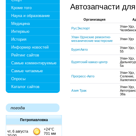
Автозапчасти для
Кроме того
Наука и образование
Организация
А
Медицина
Улан-Удэ,
РусЭкспорт
Челябинс
Интервью
Улан-Удэнские ремонтно-
История
Улан-Удэ
механические мастерские
Информер новостей
Улан-Удэ,
БурятАвто
55
Рейтинг сайтов
Улан-Удэ,
Бурятский камаз-центр
Дальнегур
Самые комментируемые
5а
Самые читаемые
Улан-Удэ,
Прогресс-Авто
Селение,
Опросы
Халютинс
Каталог сайтов
Улан-Удэ,
Азия Трак
Автотранс
38а
погода
Петропавловка