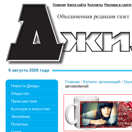
Главная
Карта сайта
Контакты
Реклама в газете
6 августа 2026 года
Главная
Каталог организаций
Груз
Новости Джиды
автомобилей
Общество
Происшествия
Культура и искусство
Экономика
Политика
Спорт