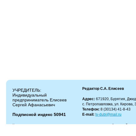
Редактор С.А. Елисеев
УЧРЕДИТЕЛЬ:
Индивидуальный
Адрес:
671920, Бурятия, Джид
предприниматель Елисеев
с. Петропавловка, ул. Кирова, 
Сергей Афанасьевич
Телефон:
8 (30134) 41-8-43
Подписной индекс 50941
E-mail:
tv-dubl@mail.ru
Копирование и цитирование материалов разрешено только с работающей гипер
Администрация сайта не несет ответственности за содержание комментариев.
Администрация может не разделять мнение автора и не несет ответственности