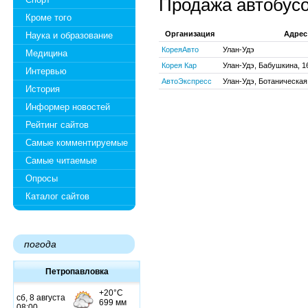
Продажа автобус
Кроме того
Организация
Адрес
Наука и образование
КореяАвто
Улан-Удэ
Медицина
Корея Кар
Улан-Удэ, Бабушкина, 1
Интервью
АвтоЭкспресс
Улан-Удэ, Ботаническая,
История
Информер новостей
Рейтинг сайтов
Самые комментируемые
Самые читаемые
Опросы
Каталог сайтов
погода
Петропавловка