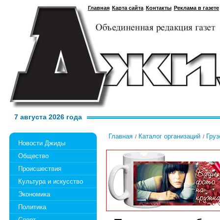
Главная
Карта сайта
Контакты
Реклама в газете
7 августа 2026 года
Главная
Каталог организаций
Груз
Новости Джиды
Общество
Происшествия
Культура и искусство
Экономика
Политика
Спорт