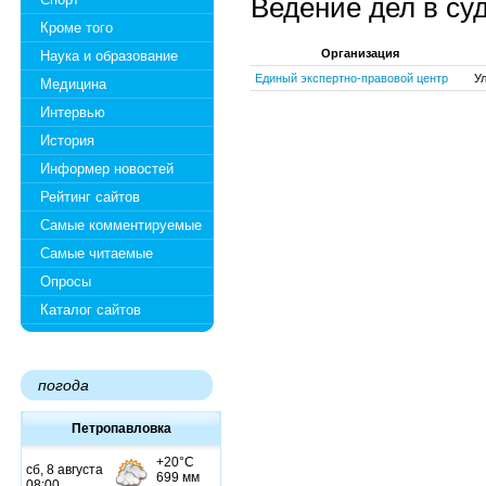
Ведение дел в су
Кроме того
Организация
Наука и образование
Единый экспертно-правовой центр
Ул
Медицина
Интервью
История
Информер новостей
Рейтинг сайтов
Самые комментируемые
Самые читаемые
Опросы
Каталог сайтов
погода
Петропавловка