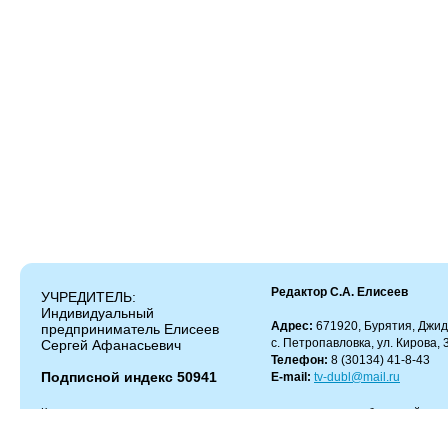
Редактор С.А. Елисеев
УЧРЕДИТЕЛЬ:
Индивидуальный
Адрес:
671920, Бурятия, Джид
предприниматель Елисеев
с. Петропавловка, ул. Кирова, 
Сергей Афанасьевич
Телефон:
8 (30134) 41-8-43
Подписной индекс 50941
E-mail:
tv-dubl@mail.ru
Копирование и цитирование материалов разрешено только с работающей гипер
Администрация сайта не несет ответственности за содержание комментариев.
Администрация может не разделять мнение автора и не несет ответственности