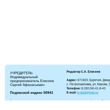
Редактор С.А. Елисеев
УЧРЕДИТЕЛЬ:
Индивидуальный
Адрес:
671920, Бурятия, Джид
предприниматель Елисеев
с. Петропавловка, ул. Кирова, 
Сергей Афанасьевич
Телефон:
8 (30134) 41-8-43
Подписной индекс 50941
E-mail:
tv-dubl@mail.ru
Копирование и цитирование материалов разрешено только с работающей гипер
Администрация сайта не несет ответственности за содержание комментариев.
Администрация может не разделять мнение автора и не несет ответственности