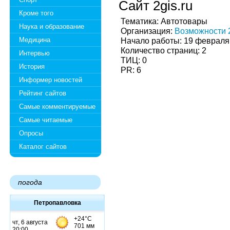
Сайт 2gis.ru
Кроме того
Тематика: Автотовары
Наука и образование
Организация:
Возможности
Медицина
Начало работы: 19 февраля
Количество страниц: 2
Интервью
ТИЦ: 0
История
PR: 6
Информер новостей
Рейтинг сайтов
Самые комментируемые
Самые читаемые
Опросы
Каталог сайтов
погода
Петропавловка