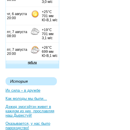
История
Их сила – в дружбе
Как молоды мы были…
Дэжид эмэгэйтэн живет в
каждом из них, прославляя
наш Дырестуй!
Оказывается, у нас было
пароходство!