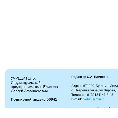
Редактор С.А. Елисеев
УЧРЕДИТЕЛЬ:
Индивидуальный
Адрес:
671920, Бурятия, Джид
предприниматель Елисеев
с. Петропавловка, ул. Кирова, 
Сергей Афанасьевич
Телефон:
8 (30134) 41-8-43
Подписной индекс 50941
E-mail:
tv-dubl@mail.ru
Копирование и цитирование материалов разрешено только с работающей гипер
Администрация сайта не несет ответственности за содержание комментариев.
Администрация может не разделять мнение автора и не несет ответственности