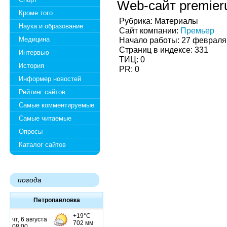
Web-сайт premier
Кроме того
Рубрика: Материалы
Наука и образование
Сайт компании:
Премьер
Медицина
Начало работы: 27 февраля
Страниц в индексе: 331
Интервью
ТИЦ: 0
История
PR: 0
Информер новостей
Рейтинг сайтов
Самые комментируемые
Самые читаемые
Опросы
Каталог сайтов
погода
Петропавловка