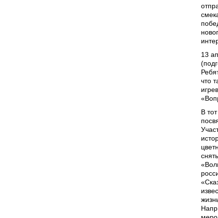
отпр
смек
побе
ново
инте
13 а
(подг
Ребя
что 
игре
«Воп
В то
посв
Учас
исто
цвет
снят
«Вол
росс
«Ска
изве
жизн
Напри
меро