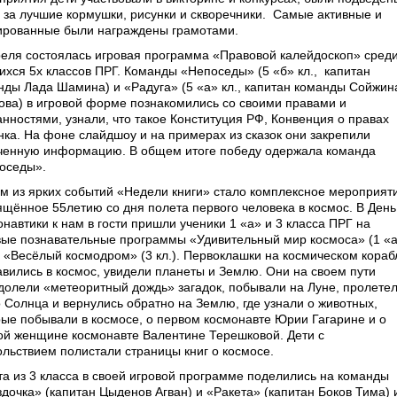
 за лучшие кормушки, рисунки и скворечники.
Самые активные и
ированные были награждены грамотами.
реля состоялась игровая программа «Правовой калейдоскоп» сред
ихся 5­х классов ПРГ. Команды «Непоседы» (5 «б» кл.,
капитан
нды Лада Шамина) и «Радуга» (5 «а» кл., капитан команды Сойжин
ова) в игровой форме познакомились со своими правами и
анностями, узнали, что такое Конституция РФ, Конвенция о правах
нка. На фоне слайд­шоу и на примерах из сказок они закрепили
ченную информацию. В общем итоге победу одержала команда
оседы».
м из ярких событий «Недели книги» стало комплексное мероприят
ящённое 55­летию со дня полета первого человека в космос. В День
навтики к нам в гости пришли ученики 1 «а» и 3 класса ПРГ на
вые познавательные программы «Удивительный мир космоса» (1 «
 и «Весёлый космодром» (3 кл.). Первоклашки на космическом кораб
авились в космос, увидели планеты и Землю. Они на своем пути
долели «метеоритный дождь» загадок, побывали на Луне, пролете
 Солнца и вернулись обратно на Землю, где узнали о животных,
рые побывали в космосе, о первом космонавте Юрии Гагарине и о
ой женщине космонавте Валентине Терешковой. Дети с
ольствием полистали страницы книг о космосе.
та из 3 класса в своей игровой программе поделились на команды
здочка» (капитан Цыденов Агван) и «Ракета» (капитан Боков Тима) 