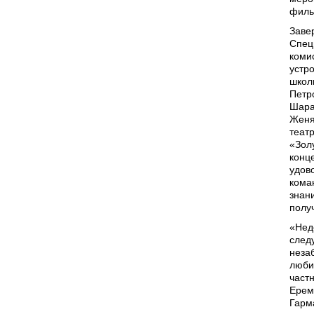
филь
Заве
Спец
коми
устр
школ
Петр
Шара
Женя
теат
«Зол
конц
удов
кома
знан
полу
«Неде
след
неза
люби
част
Ерем
Гарм