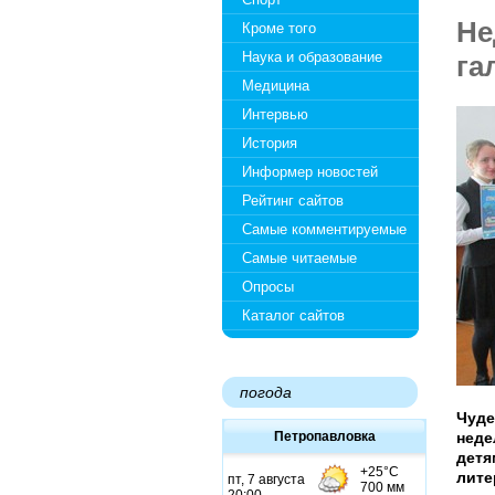
Не
Кроме того
Наука и образование
га
Медицина
Интервью
История
Информер новостей
Рейтинг сайтов
Самые комментируемые
Самые читаемые
Опросы
Каталог сайтов
погода
Чуде
Петропавловка
неде
детя
лите