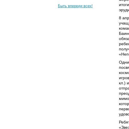
итоги
Быть впереди всех!
эруд
8 ап
учащ
кома
Баин
обяз
ребе
полу
«Неп
Одни
посв
космо
игро
кл.)
отпр
прео
мимо
кото
перв
удов
Ребя
«Зве