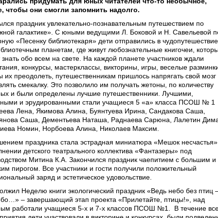
арались придумать для юных читателей что­-то необычное,
е, чтобы они смогли запомнить надолго.
ылся праздник увлекательно­-познавательным путешествием по
жной галактике». С юными ведущими Л. Боковой и Н. Савельевой п
рную «Песенку библиотекаря» дети отправились в чудо­путешествие
иблиотечным планетам, где живут любознательные книгочеи, котор
 знать обо всем на свете. На каждой планете участников ждали
ания, конкурсы, мастер­классы, викторины, игры, веселые разминки
ы их преодолеть, путешественникам пришлось напрягать свой мозг
влять смекалку. Это позволило им получать жетоны, по количеству
рых и были определены лучшие путешественники. Лучшими,
вными и эрудированными стали учащиеся 5 «а» класса ПСОШ № 1
еева Лена, Якимова Алина, Буянтуева Ирина, Сандакова Саша,
янова Саша, Дементьева Наташа, Раднаева Сарюна, Лалетин Дима
иева Номин, Норбоева Алина, Николаев Максим.
шением праздника стала эстрадная миниатюра «Мешок несчастья»
лнении детского театрального коллектива «Фантазеры» под
водством Митина К.А. Закончился праздник чаепитием с большим и
ким пирогом. Все участники и гости получили положительный
иональный заряд и эстетическое удовольствие.
олжил Неделю книги экологический праздник «Ведь небо без птиц 
ебо…» – завершающий этап проекта «Прилетайте, птицы!», над
рым работали учащиеся 5­-х и 7­-х классов ПСОШ №1.
В течение вс
приятия дети участвовали в викторине и конкурсах, были подведен