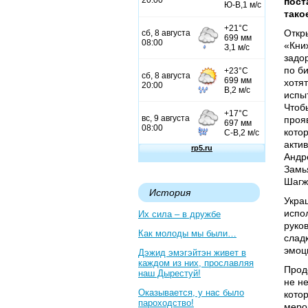
пост
тако
Откр
«Кни
задо
по б
хотят
испыт
Чтоб
проя
кото
акти
Андр
Замь
Шагж
История
Укра
испо
Их сила – в дружбе
руко
Как молоды мы были…
слад
эмоц
Дэжид эмэгэйтэн живет в
каждом из них, прославляя
Прод
наш Дырестуй!
не н
Оказывается, у нас было
кото
пароходство!
меро