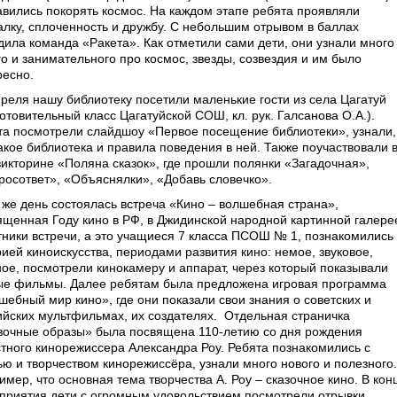
авились покорять космос. На каждом этапе ребята проявляли
алку, сплоченность и дружбу. С небольшим отрывом в баллах
дила команда «Ракета». Как отметили сами дети, они узнали много
го и занимательного про космос, звезды, созвездия и им было
ресно.
преля нашу библиотеку посетили маленькие гости из села Цагатуй
отовительный класс Цагатуйской СОШ, кл. рук. Галсанова О.А.).
та посмотрели слайд­шоу «Первое посещение библиотеки», узнали,
такое библиотека и правила поведения в ней. Также поучаствовали 
­викторине «Поляна сказок», где прошли полянки «Загадочная»,
рос­ответ», «Объяснялки», «Добавь словечко».
т же день состоялась встреча «Кино – волшебная страна»,
ященная Году кино в РФ, в Джидинской народной картинной галере
тники встречи, а это учащиеся 7 класса ПСОШ № 1, познакомились 
рией киноискусства, периодами развития кино: немое, звуковое,
ное, посмотрели кинокамеру и аппарат, через который показывали
ые фильмы. Далее ребятам была предложена игровая программа
шебный мир кино», где они показали свои знания о советских и
ийских мультфильмах, их создателях.
Отдельная страничка
зочные образы» была посвящена 110­-летию со дня рождения
стного кинорежиссера Александра Роу. Ребята познакомились с
ью и творчеством кинорежиссёра, узнали много нового и полезного.
мер, что основная тема творчества А. Роу – сказочное кино. В кон
приятия дети с огромным удовольствием посмотрели отрывки