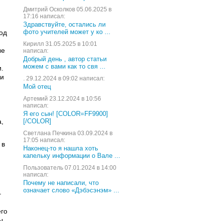
Дмитрий Осколков 05.06.2025 в
17:16 написал:
Здравствуйте, остались ли
фото учителей может у ко ...
од
Кирилл 31.05.2025 в 10:01
ые
написал:
Добрый день , автор статьи
можем с вами как то свя ...
.
 и
. 29.12.2024 в 09:02 написал:
Мой отец
Артемий 23.12.2024 в 10:56
написал:
Я его сын! [COLOR=FF9900]
,
[/COLOR]
Светлана Печкина 03.09.2024 в
17:05 написал:
 в
Наконец-то я нашла хоть
капельку информации о Вале ...
Пользователь 07.01.2024 в 14:00
написал:
Почему не написали, что
означает слово «Дэбэсэнэм» ...
–
его
ы