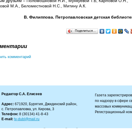
ым друзьям – Поломошновой Н.И., Мункуевой Т.Б, Карповой О.Н.,
овой М.А., Беломестновой Н.С., Митину А.К.
В. Филиппова. Петропавловская детская библиоте
Поделиться…
ментарии
ить комментарий
Редактор С.А. Елисеев
Газета зарегистриро
по надзору в сфере 
Адрес:
671920, Бурятия, Джидинский район,
массовых коммуникац
с. Петропавловка, ул. Кирова, 3
Регистрационный ном
Телефон:
8 (30134) 41-8-43
E-mail:
tv-dubl@mail.ru
зрешено только с работающей гиперссылкой на сайт.