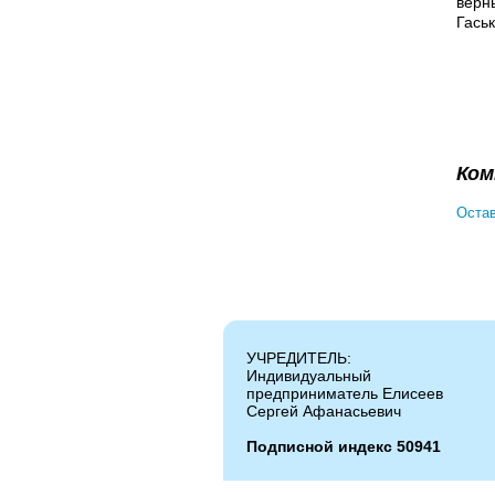
верн
Гаськ
Ком
Остав
УЧРЕДИТЕЛЬ:
Индивидуальный
предприниматель Елисеев
Сергей Афанасьевич
Подписной индекс 50941
Копирование и цитирование материалов ра