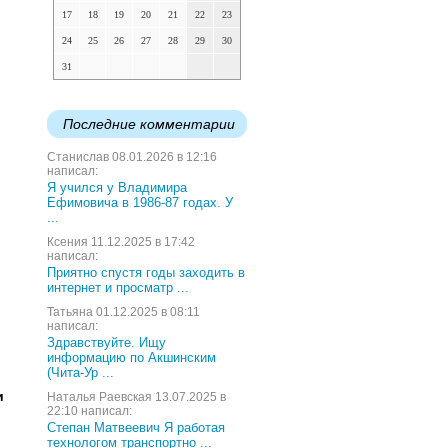
17
18
19
20
21
22
23
24
25
26
27
28
29
30
31
Последние комментарии
Станислав 08.01.2026 в 12:16
написал:
Я учился у Владимира
Ефимовича в 1986-87 годах. У
...
Ксения 11.12.2025 в 17:42
написал:
Приятно спустя годы заходить в
интернет и просматр ...
Татьяна 01.12.2025 в 08:11
написал:
Здравствуйте. Ищу
информацию по Акшинским
(Чита-Ур ...
и
Наталья Раевская 13.07.2025 в
22:10 написал:
Степан Матвеевич Я работая
технологом транспортно ...