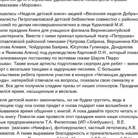
ма­сказки «Морозко».
ршилась «Неделя детской книги» акцией «Весенняя неделя Добра»
иалисты Петропавловской детской библиотеки совместно с районн
ссией по делам несовершеннолетних в лице Куриловой М.И.
оили праздник Книги для учащихся филиала Верхнесаянтуйской
ы­интерната. Вместе с ними приехал кукольный театр «Петрушка»
опавловской районной гимназии (Чупрова Сабрина, Вершинина Юл
пова Аливия, Чойдорова Баярма, Юсупова Гулинара, Дондокова
 и Якимова Алена) под руководством Карповой О.Н., который пока
рализованную постановку по мотивам сказки Шарля Перро
ушка». Также юные артисты подготовили сюрприз для ребят – мини
ерт с веселыми танцами и задорными песнями. С большим
ольствием ребята приняли участие в конкурсе «Читающая дружная
нда», наперебой отвечали на вопросы, показали свою смекалку и
ия. Все дети получили сладкие призы от наших спонсоров. Праздни
чился ярким, насыщенным и веселым.
ля детской книги» закончилась, но не будем грустить, ведь в
ующем году она снова придет и снова подарит нам волшебное и
бываемое время общения с книгой. А пока давайте просто читать и
ть книгу. Помогли нам провести этот праздник книги наши спонсоры
ные предприниматели Т.А. Филиппова (ИП «Хлебушко»),
В.Е.
енко
(магазин «Нимфа»), фотожурналист, частный летописец А.В.
ажапов. А также выражаем благодарность и признательность наши