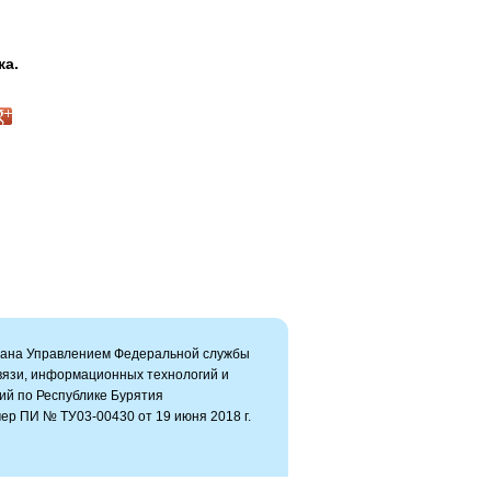
ка.
вана Управлением Федеральной службы
связи, информационных технологий и
ий по Республике Бурятия
ер ПИ № ТУ03-00430 от 19 июня 2018 г.