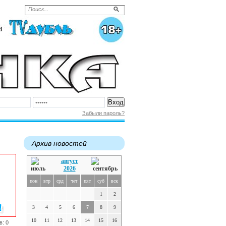
Забыли пароль?
Архив новостей
август
2026
пон
втр
срд
чет
пят
суб
вск
1
2
3
4
5
6
7
8
9
10
11
12
13
14
15
16
в: 0