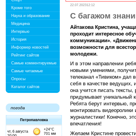
22.07.202312:12
Кроме того
С багажом знани
Наука и образование
Медицина
Айтакова Кристина, уча
Интервью
проходит интересное обу
История
коммуникации». «Движен
возможности для всестор
Информер новостей
молодежи.
Рейтинг сайтов
И в этом направлении ребя
Самые комментируемые
новыми умениями, получит
Самые читаемые
телеканал «Тивиком» дал 
Опросы
себя в качестве ведущих, 
Каталог сайтов
она учится писать тексты, 
придумывает уникальный к
Ребята берут интервью, пр
погода
монтировать видеоролики 
журналистики! Конечно, эт
Петропавловка
впечатления!
Желаем Кристине провести 