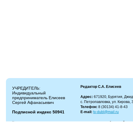
Редактор С.А. Елисеев
УЧРЕДИТЕЛЬ:
Индивидуальный
Адрес:
671920, Бурятия, Джид
предприниматель Елисеев
с. Петропавловка, ул. Кирова, 
Сергей Афанасьевич
Телефон:
8 (30134) 41-8-43
Подписной индекс 50941
E-mail:
tv-dubl@mail.ru
Копирование и цитирование материалов разрешено только с работающей гипер
Администрация сайта не несет ответственности за содержание комментариев.
Администрация может не разделять мнение автора и не несет ответственности