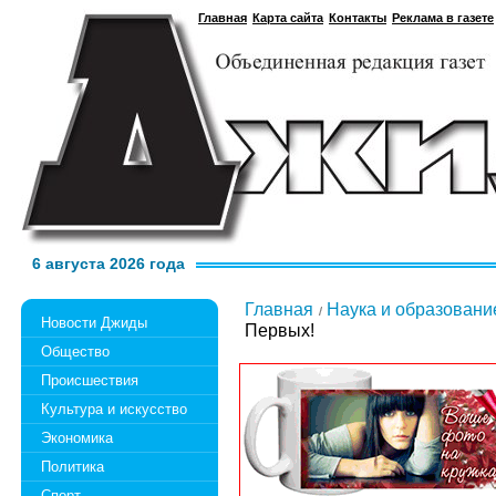
Главная
Карта сайта
Контакты
Реклама в газете
6 августа 2026 года
Главная
Наука и образовани
Новости Джиды
Первых!
Общество
Происшествия
Культура и искусство
Экономика
Политика
Спорт