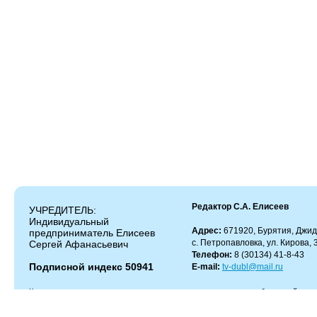
Редактор С.А. Елисеев
УЧРЕДИТЕЛЬ:
Индивидуальный
Адрес:
671920, Бурятия, Джид
предприниматель Елисеев
с. Петропавловка, ул. Кирова, 
Сергей Афанасьевич
Телефон:
8 (30134) 41-8-43
Подписной индекс 50941
E-mail:
tv-dubl@mail.ru
Копирование и цитирование материалов разрешено только с работающей гипер
Администрация сайта не несет ответственности за содержание комментариев.
Администрация может не разделять мнение автора и не несет ответственности