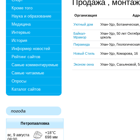
Продажа , монтаж
Кроме того
Организация
Адр
Наука и образование
Медицина
Уютный дом
Улан-Удэ, Ботаническая,
Интервью
Байкал-
Улан-Удэ, 50 лет Октября
Мрамор
цоколь
История
Пирамида
Улан-Удэ, Геологическая
Информер новостей
Новый Стиль
Улан-Удэ, Комарова, 16
Рейтинг сайтов
Самые комментируемые
Эконом окна
Улан-Удэ, Сахьяновой, 5
Самые читаемые
Опросы
Каталог сайтов
погода
Петропавловка